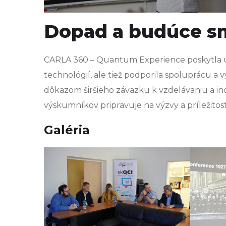
Dopad a budúce s
CARLA 360 – Quantum Experience poskytla ú
technológií, ale tiež podporila spoluprácu a
dôkazom širšieho záväzku k vzdelávaniu a in
výskumníkov pripravuje na výzvy a príležitosti
Galéria