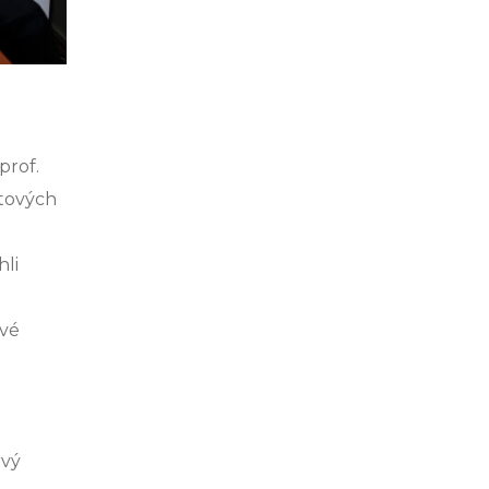
prof.
ntových
hli
ové
rvý