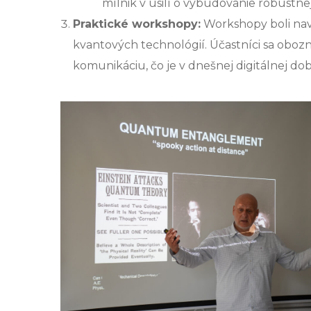
mílnik v úsilí o vybudovanie robustne
Praktické workshopy:
Workshopy boli nav
kvantových technológií. Účastníci sa obo
komunikáciu, čo je v dnešnej digitálnej do