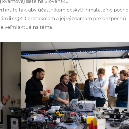
j kvantovej siete na Slovensku.
rhnuté tak, aby účastníkom poskytli hmatateľné pocho
známili s QKD protokolom a jej významom pre bezpečnú
be veľmi aktuálna téma.