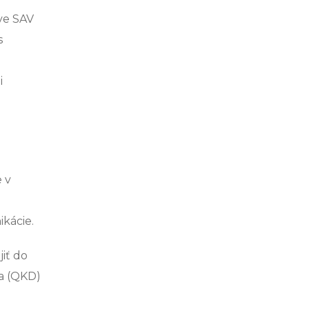
ve SAV
s
i
 v
kácie.
iť do
ča (QKD)