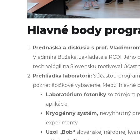
Hlavné body prog
Prednáška a diskusia s prof. Vladimír
Vladimíra Bužeka, zakladateľa RCQI. Jeh
technológií na Slovensku motivoval účas
Prehliadka laboratórií:
Súčasťou programu 
pozrieť špičkové vybavenie. Medzi hlavné bo
Laboratórium fotoniky
so zdrojom p
aplikácie.
Kryogénny systém,
nevyhnutný pre
experimenty.
Uzol „Bob“
slovenskej národnej kvan