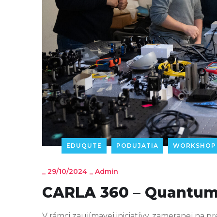
EDUQUTE
PODUJATIA
WORKSHOP
_
29/10/2024
_
Admin
CARLA 360 – Quantum 
V rámci zaujímavej iniciatívy, zameranej na 