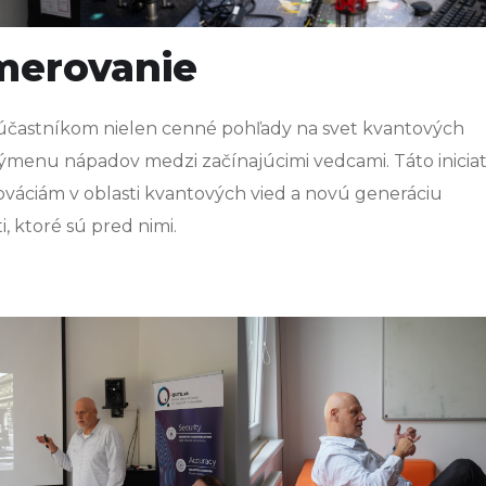
merovanie
častníkom nielen cenné pohľady na svet kvantových
 výmenu nápadov medzi začínajúcimi vedcami. Táto iniciat
ováciám v oblasti kvantových vied a novú generáciu
, ktoré sú pred nimi.