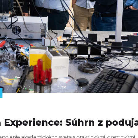
Experience: Súhrn z poduja
prepojenie akademického sveta s praktickými kvantovými