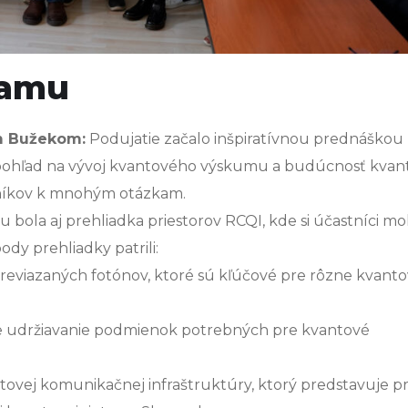
ramu
om Bužekom:
Podujatie začalo inšpiratívnou prednáškou 
o pohľad na vývoj kvantového výskumu a budúcnosť kva
tníkov k mnohým otázkam.
bola aj prehliadka priestorov RCQI, kde si účastníci mo
dy prehliadky patrili:
reviazaných fotónov, ktoré sú kľúčové pre rôzne kvant
 udržiavanie podmienok potrebných pre kvantové
tovej komunikačnej infraštruktúry, ktorý predstavuje p