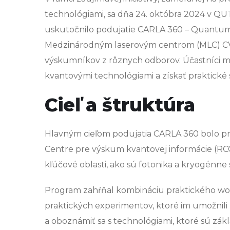
technológiami, sa dňa 24. októbra 2024 v Q
uskutočnilo podujatie CARLA 360 – Quantum E
Medzinárodným laserovým centrom (MLC) CV
výskumníkov z rôznych odborov. Účastníci ma
kvantovými technológiami a získať praktické sk
Cieľ a štruktúra
Hlavným cieľom podujatia CARLA 360 bolo pre
Centre pre výskum kvantovej informácie (RCQ
kľúčové oblasti, ako sú fotonika a kryogénne
Program zahŕňal kombináciu praktického works
praktických experimentov, ktoré im umožnili
a oboznámiť sa s technológiami, ktoré sú zák