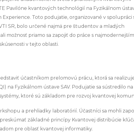
UTE Pavilóne kvantových technológií na Fyzikálnom ústa
xperience. Toto podujatie, organizované v spolupráci 
TI SR, bolo určené najmä pre študentov a mladých
li možnosť priamo sa zapojiť do práce s najmodernejším
úsenosti v tejto oblasti.
dstaviť účastníkom prelomovú prácu, ktorá sa realizuje
I) na Fyzikálnom ústave SAV. Podujatie sa sústredilo na
 systémy, ktoré sú základom pre rozvoj kvantovej komuni
hopu a prehliadky laboratórií. Účastníci sa mohli zapoj
 preskúmať základné princípy Kvantovej distribúcie kľú
ladom pre oblasť kvantovej informatiky.