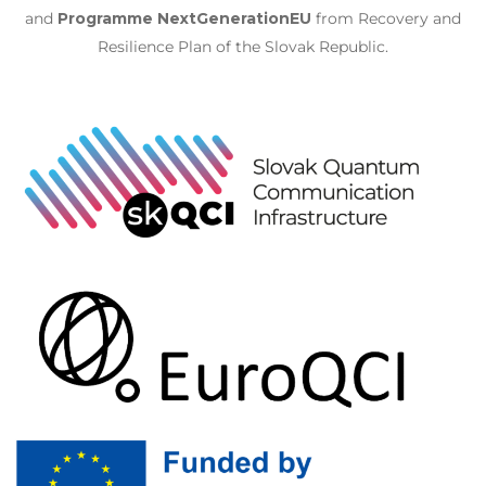
and
Programme NextGenerationEU
from Recovery and
Resilience Plan of the Slovak Republic.