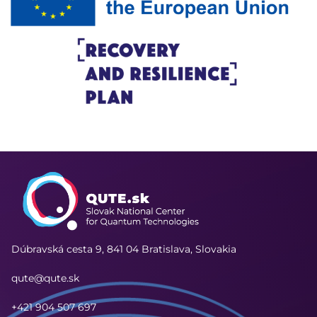
Dúbravská cesta 9,
841 04 Bratislava, Slovakia
qute@qute.sk
+421 904 507 697