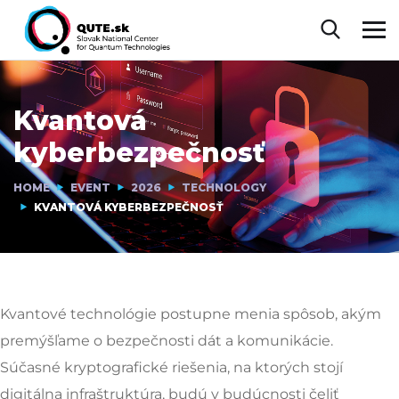
Kvantová
kyberbezpečnosť
HOME
EVENT
2026
TECHNOLOGY
KVANTOVÁ KYBERBEZPEČNOSŤ
Kvantové technológie postupne menia spôsob, akým
premýšľame o bezpečnosti dát a komunikácie.
Súčasné kryptografické riešenia, na ktorých stojí
digitálna infraštruktúra, budú v budúcnosti čeliť