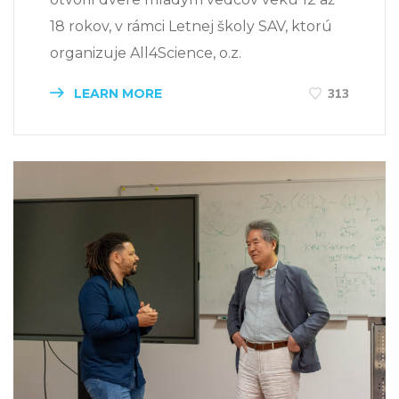
18 rokov, v rámci Letnej školy SAV, ktorú
organizuje All4Science, o.z.
LEARN MORE
313