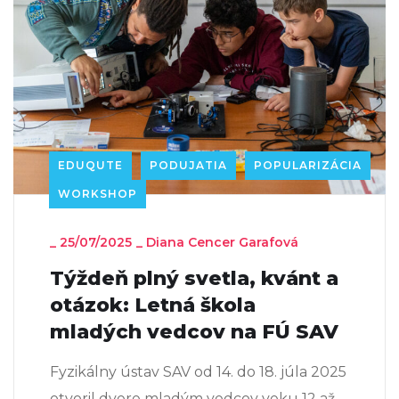
EDUQUTE
PODUJATIA
POPULARIZÁCIA
WORKSHOP
_
25/07/2025
_
Diana Cencer Garafová
Týždeň plný svetla, kvánt a
otázok: Letná škola
mladých vedcov na FÚ SAV
Fyzikálny ústav SAV od 14. do 18. júla 2025
otvoril dvere mladým vedcov veku 12 až