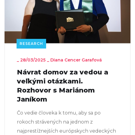
RESEARCH
_
28/03/2025
_
Diana Cencer Garafová
Návrat domov za vedou a
veľkými otázkami.
Rozhovor s Mariánom
Janíkom
Čo vedie človeka k tomu, aby sa po
rokoch strávených na jednom z
najprestížnejších európskych vedeckých