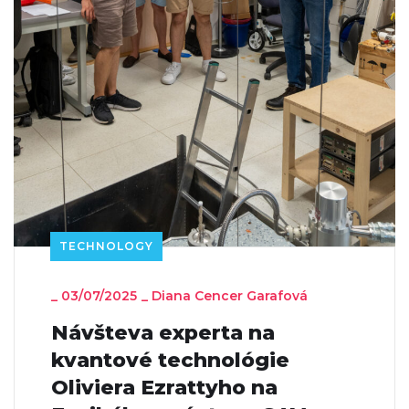
TECHNOLOGY
_
03/07/2025
_
Diana Cencer Garafová
Návšteva experta na
kvantové technológie
Oliviera Ezrattyho na