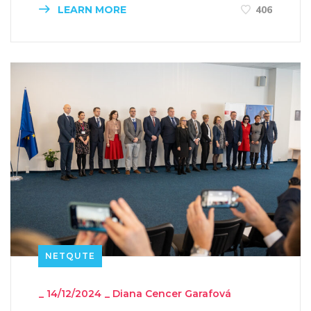
LEARN MORE
406
NETQUTE
_
14/12/2024
_
Diana Cencer Garafová