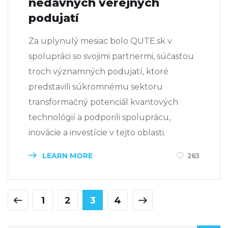
nedávnych verejných
podujatí
Za uplynulý mesiac bolo QUTE.sk v
spolupráci so svojimi partnermi, súčasťou
troch významných podujatí, ktoré
predstavili súkromnému sektoru
transformačný potenciál kvantových
technológií a podporili spoluprácu,
inovácie a investície v tejto oblasti.
LEARN MORE
263
1
2
3
4