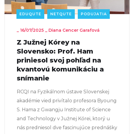
EDUQUTE
NETQUTE
PODUJATIA
_
16/07/2025
_
Diana Cencer Garafová
Z Južnej Kórey na
Slovensko: Prof. Ham
priniesol svoj pohľad na
kvantovú komunikáciu a
snímanie
RCQI na Fyzikálnom ústave Slovenskej
akadémie vied privítalo profesora Byoung
S. Hama z Gwangju Institute of Science
and Technology v Južnej Kórei, ktorý u
nás predniesol dve fascinujúce prednášky