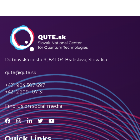
Dúbravská cesta 9,
841 04 Bratislava, Slovakia
qute@qute.sk
+421 904 507 697
+421 2 209 107 31
Find us on social media
Quick Links