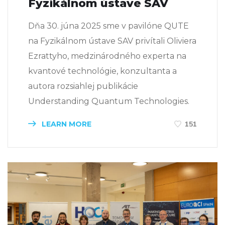
Fyzikálnom ústave SAV
Dňa 30. júna 2025 sme v pavilóne QUTE
na Fyzikálnom ústave SAV privítali Oliviera
Ezrattyho, medzinárodného experta na
kvantové technológie, konzultanta a
autora rozsiahlej publikácie
Understanding Quantum Technologies.
LEARN MORE
151