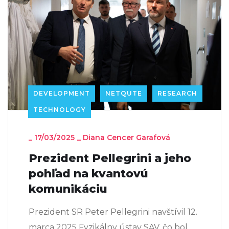
DEVELOPMENT
NETQUTE
RESEARCH
TECHNOLOGY
_
17/03/2025
_
Diana Cencer Garafová
Prezident Pellegrini a jeho
pohľad na kvantovú
komunikáciu
Prezident SR Peter Pellegrini navštívil 12.
marca 2025 Fyzikálny ústav SAV, čo bol