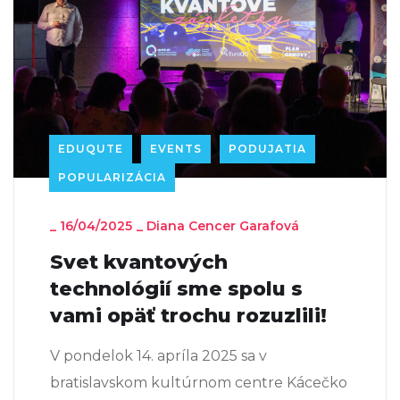
EDUQUTE
EVENTS
PODUJATIA
POPULARIZÁCIA
_
16/04/2025
_
Diana Cencer Garafová
Svet kvantových
technológií sme spolu s
vami opäť trochu rozuzlili!
V pondelok 14. apríla 2025 sa v
bratislavskom kultúrnom centre Kácečko