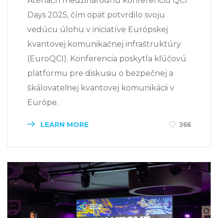
Aténach medzinárodnú konferenciu QCI
Days 2025, čím opäť potvrdilo svoju
vedúcu úlohu v iniciatíve Európskej
kvantovej komunikačnej infraštruktúry
(EuroQCI). Konferencia poskytla kľúčovú
platformu pre diskusiu o bezpečnej a
škálovateľnej kvantovej komunikácii v
Európe.
LEARN MORE
366