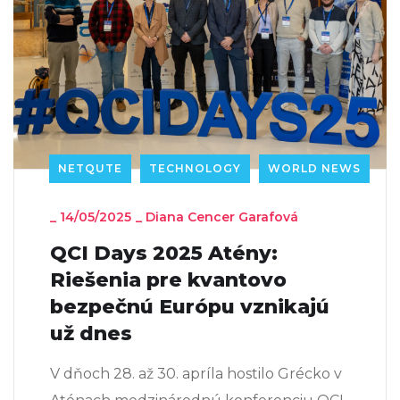
NETQUTE
TECHNOLOGY
WORLD NEWS
_
14/05/2025
_
Diana Cencer Garafová
QCI Days 2025 Atény:
Riešenia pre kvantovo
bezpečnú Európu vznikajú
už dnes
V dňoch 28. až 30. apríla hostilo Grécko v