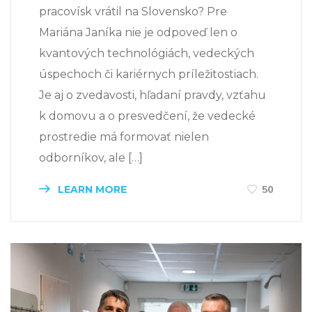
pracovísk vrátil na Slovensko? Pre
Mariána Janíka nie je odpoveď len o
kvantových technológiách, vedeckých
úspechoch či kariérnych príležitostiach.
Je aj o zvedavosti, hľadaní pravdy, vzťahu
k domovu a o presvedčení, že vedecké
prostredie má formovať nielen
odborníkov, ale […]
LEARN MORE
50