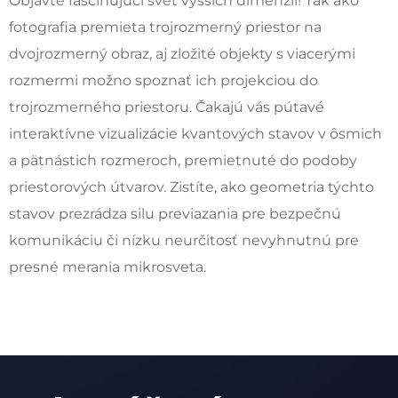
Objavte fascinujúci svet vyšších dimenzií! Tak ako
fotografia premieta trojrozmerný priestor na
dvojrozmerný obraz, aj zložité objekty s viacerými
rozmermi možno spoznať ich projekciou do
trojrozmerného priestoru. Čakajú vás pútavé
interaktívne vizualizácie kvantových stavov v ôsmich
a pätnástich rozmeroch, premietnuté do podoby
priestorových útvarov. Zistíte, ako geometria týchto
stavov prezrádza silu previazania pre bezpečnú
komunikáciu či nízku neurčitosť nevyhnutnú pre
presné merania mikrosveta.