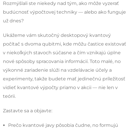
Rozmýšlali ste niekedy nad tým, ako môže vyzerať
budúcnosť výpočtovej techniky — alebo ako funguje
už dnes?
Ukážeme vám skutočný desktopový kvantový
počítač s dvoma qubitmi, kde môžu častice existovať
v niekoľkých stavoch súčasne a čím vznikajú úplne
nové spôsoby spracovania informácií. Toto malé, no
výkonné zariadenie slúži na vzdelávacie účely a
experimenty, takže budete mať jedinečnú príležitosť
vidieť kvantové výpočty priamo v akcii — nie len v
teórii.
Zastavte sa a objavte:
Prečo kvantové javy pôsobia čudne, no formujú