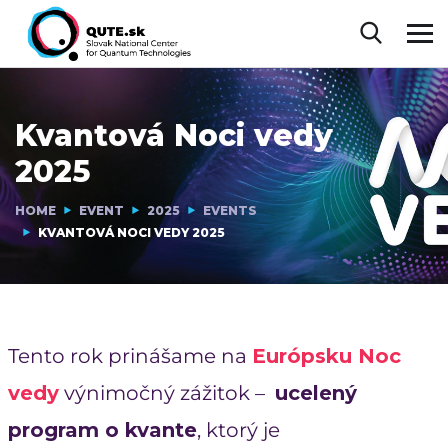
Kvantová Noci vedy
2025
HOME
EVENT
2025
EVENTS
KVANTOVÁ NOCI VEDY 2025
Tento rok prinášame na
Európsku Noc
vedy
výnimočný zážitok –
ucelený
program o kvante
, ktorý je