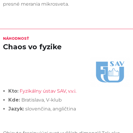
presné merania mikrosveta.
NÁHODNOSŤ
Chaos vo fyzike
Kto:
Fyzikálny ústav SAV, v.v.i.
Kde:
Bratislava, V-klub
Jazyk:
slovenčina, angličtina