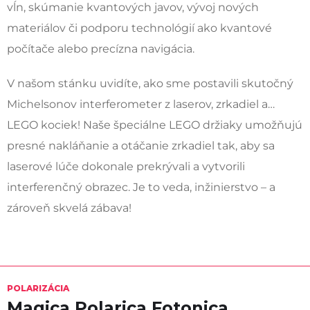
vĺn, skúmanie kvantových javov, vývoj nových
materiálov či podporu technológií ako kvantové
počítače alebo precízna navigácia.
V našom stánku uvidíte, ako sme postavili skutočný
Michelsonov interferometer z laserov, zrkadiel a…
LEGO kociek! Naše špeciálne LEGO držiaky umožňujú
presné nakláňanie a otáčanie zrkadiel tak, aby sa
laserové lúče dokonale prekrývali a vytvorili
interferenčný obrazec. Je to veda, inžinierstvo – a
zároveň skvelá zábava!
POLARIZÁCIA
Magica Polarica Fotonica