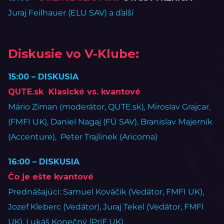
Juraj Feilhauer (ELU SAV) a ďalší
Diskusie vo V-Klube:
15:00 – DISKUSIA
QUTE.sk Klasické vs. kvantové
Mário Ziman (moderátor, QUTE.sk), Miroslav Grajcar,
(FMFI UK), Daniel Nagaj (FÚ SAV), Branislav Majerník
(Accenture), Peter Trajlinek (Aricoma)
16:00 – DISKUSIA
Čo je ešte kvantové
Prednášajúci: Samuel Kováčik (Vedátor, FMFI UK),
Jozef Kleberc (Vedátor), Juraj Tekel (Vedátor, FMFI
UK), Lukáš Konečný (PriF UK)