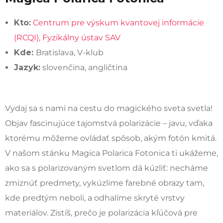
Kto:
Centrum pre výskum kvantovej informácie
(RCQI), Fyzikálny ústav SAV
Kde:
Bratislava, V-klub
Jazyk:
slovenčina, angličtina
Vydaj sa s nami na cestu do magického sveta svetla!
Objav fascinujúce tajomstvá polarizácie – javu, vďaka
ktorému môžeme ovládať spôsob, akým fotón kmitá.
V našom stánku Magica Polarica Fotonica ti ukážeme,
ako sa s polarizovaným svetlom dá kúzliť: necháme
zmiznúť predmety, vykúzlime farebné obrazy tam,
kde predtým neboli, a odhalíme skryté vrstvy
materiálov. Zistíš, prečo je polarizácia kľúčová pre