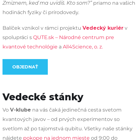
Zmiznem, keď ma uvidíš. Kto som?“
priamo na vašich
hodinách fyziky či prírodovedy.
Balíček vznikol v rámci projektu
Vedecký kuriér
v
spolupráci
s
QUTE.sk – Národné centrum pre
kvantové technológie
a
All4Science, o. z.
OBJEDNAŤ
Vedecké stánky
Vo
V-klube
na vás čaká jedinečná cesta svetom
kvantových javov – od prvých experimentov so
svetlom až po tajomstvá qubitu. Všetky naše stánky
nájdete
pokope na jednom mieste
od 9:00 do