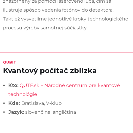
znázornený za pomoci laserového lúča, čím sa
ilustruje spôsob vedenia fotónov do detektora.
Taktiež vysvetlíme jednotlivé kroky technologického
procesu výroby samotnej súčiastky.
QUBIT
Kvantový počítač zblízka
Kto:
QUTE.sk – Národné centrum pre kvantové
technológie
Kde:
Bratislava, V-klub
Jazyk:
slovenčina, angličtina