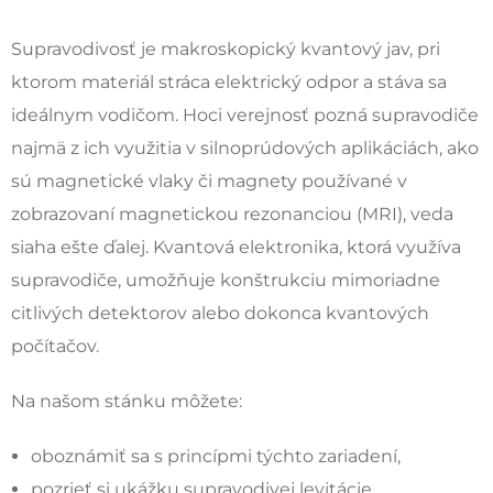
Supravodivosť je makroskopický kvantový jav, pri
ktorom materiál stráca elektrický odpor a stáva sa
ideálnym vodičom. Hoci verejnosť pozná supravodiče
najmä z ich využitia v silnoprúdových aplikáciách, ako
sú magnetické vlaky či magnety používané v
zobrazovaní magnetickou rezonanciou (MRI), veda
siaha ešte ďalej. Kvantová elektronika, ktorá využíva
supravodiče, umožňuje konštrukciu mimoriadne
citlivých detektorov alebo dokonca kvantových
počítačov.
Na našom stánku môžete:
oboznámiť sa s princípmi týchto zariadení,
pozrieť si ukážku supravodivej levitácie,