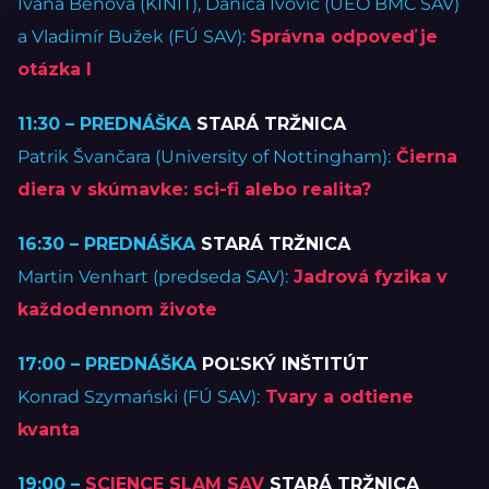
Ivana Beňová (KINIT), Danica Ivovič (ÚEO BMC SAV)
a Vladimír Bužek (FÚ SAV):
Správna odpoveď je
otázka I
11:30 – PREDNÁŠKA
STARÁ TRŽNICA
Patrik Švančara (University of Nottingham):
Čierna
diera v skúmavke: sci-fi alebo realita?
16:30 – PREDNÁŠKA
STARÁ TRŽNICA
Martin Venhart (predseda SAV):
Jadrová fyzika v
každodennom živote
17:00 – PREDNÁŠKA
POĽSKÝ INŠTITÚT
Konrad Szymański (FÚ SAV):
Tvary a odtiene
kvanta
19:00 –
SCIENCE SLAM SAV
STARÁ TRŽNICA