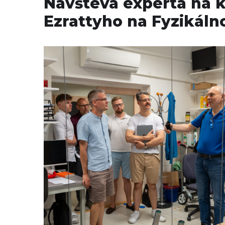
Návšteva experta na k
Ezrattyho na Fyzikál