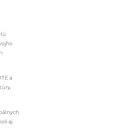
lú
svojho
h
UTE a
túry,
obálnych
li aj