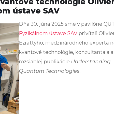
vantové technológie Olivie
nom ústave SAV
Dňa 30. júna 2025 sme v pavilóne QU
Fyzikálnom ústave SAV
privítali Olivie
Ezrattyho, medzinárodného experta n
kvantové technológie, konzultanta a a
rozsiahlej publikácie
Understanding
Quantum Technologies
.