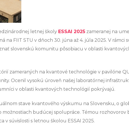
edzinárodnej letnej školy
ESSAI 2025
zameranej na ume
ná na FIIT STU v dňoch 30. júna až 4. júla 2025. V rámci 
oznať slovenskú komunitu pôsobiacu v oblasti kvantovýc
atórií zameraných na kvantové technológie v pavilóne Q
nity. Ocenil vysokú úroveň našej laboratórnej infraštruk
umníci v oblasti kvantových technológií pokrývajú.
 aktuálnom stave kvantového výskumu na Slovensku, o gl
 o možnostiach budúcej spolupráce. Témou rozhovorov bo
a v súvislosti s letnou školou ESSAI 2025.