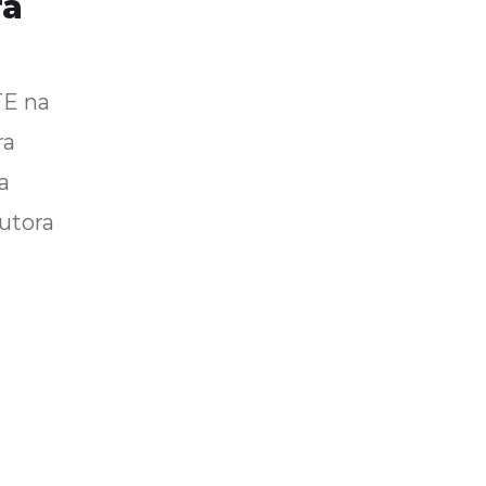
ra
TE na
ra
a
utora