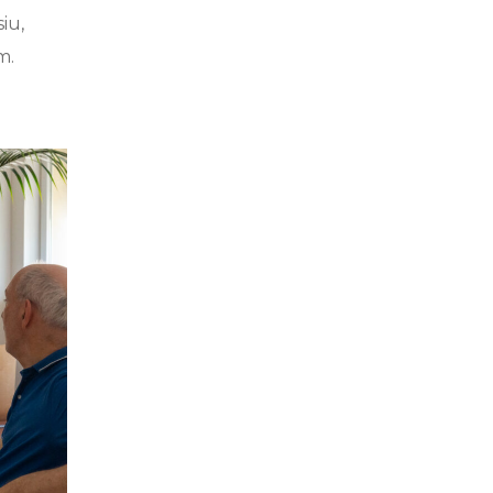
iu,
m.