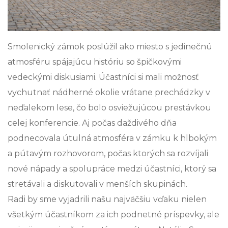
Smolenický zámok poslúžil ako miesto s jedinečnú
atmosféru spájajúcu históriu so špičkovými
vedeckými diskusiami. Účastníci si mali možnosť
vychutnať nádherné okolie vrátane prechádzky v
neďalekom lese, čo bolo osviežujúcou prestávkou
celej konferencie. Aj počas daždivého dňa
podnecovala útulná atmosféra v zámku k hlbokým
a pútavým rozhovorom, počas ktorých sa rozvíjali
nové nápady a spolupráce medzi účastníci, ktorý sa
stretávali a diskutovali v menších skupinách.
Radi by sme vyjadrili našu najväčšiu vďaku nielen
všetkým účastníkom za ich podnetné príspevky, ale