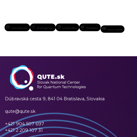
Facebook
Instagram
LinkedIn
Twitter
YouTube
Dúbravská cesta 9,
841 04 Bratislava, Slovakia
qute@qute.sk
+421 904 507 697
+421 2 209 107 31