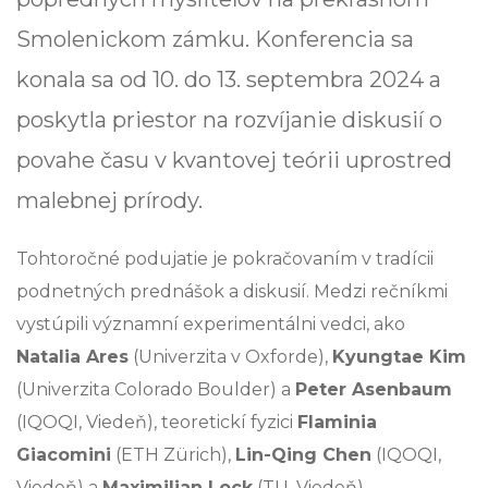
Smolenickom zámku. Konferencia sa
konala sa od 10. do 13. septembra 2024 a
poskytla priestor na rozvíjanie diskusií o
povahe času v kvantovej teórii uprostred
malebnej prírody.
Tohtoročné podujatie je pokračovaním v tradícii
podnetných prednášok a diskusií. Medzi rečníkmi
vystúpili významní experimentálni vedci, ako
Natalia Ares
(Univerzita v Oxforde),
Kyungtae Kim
(Univerzita Colorado Boulder) a
Peter Asenbaum
(IQOQI, Viedeň), teoretickí fyzici
Flaminia
Giacomini
(ETH Zürich),
Lin-Qing Chen
(IQOQI,
Viedeň) a
Maximilian Lock
(TU, Viedeň),