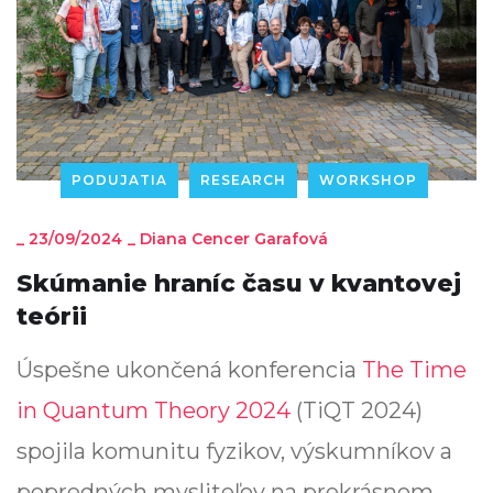
PODUJATIA
RESEARCH
WORKSHOP
_
23/09/2024
_
Diana Cencer Garafová
Skúmanie hraníc času v kvantovej
teórii
Úspešne ukončená konferencia
The Time
in Quantum Theory 2024
(TiQT 2024)
spojila komunitu fyzikov, výskumníkov a
popredných mysliteľov na prekrásnom