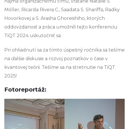
najmä organizačnému tímu, vrátane Natálie S.
Móller, Ricarda Rivera C., Saadata S. Shariffa, Radky
Hovorkovej a S. Arasha Ghoreishiho, ktorých
oddovzdanosť a práca umožnili tejto konferenciu
TiQT 2024 uskutočniť sa.
Pri ohliadnutí sa za tímto úspešný ročníka sa tešíme
na ďalšie diskusie a rozvoj poznatkov o čase v
kvantovej teórii. Tešíme sa na stretnutie na TiQT
2025!
Fotoreportáž: