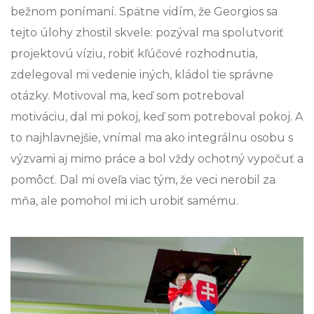
bežnom ponímaní. Spätne vidím, že Georgios sa
tejto úlohy zhostil skvele: pozýval ma spolutvoriť
projektovú víziu, robiť kľúčové rozhodnutia,
zdelegoval mi vedenie iných, kládol tie správne
otázky. Motivoval ma, keď som potreboval
motiváciu, dal mi pokoj, keď som potreboval pokoj. A
to najhlavnejšie, vnímal ma ako integrálnu osobu s
výzvami aj mimo práce a bol vždy ochotný vypočuť a
pomôcť. Dal mi oveľa viac tým, že veci nerobil za
mňa, ale pomohol mi ich urobiť samému.