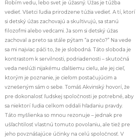
Robím vedu, lebo svet je úžasný. Úžas je túžba
vedieť. Všetci ľudia prirodzene túžia vedieť. A tí, ktorí
si detský úžas zachovajú a skultivujú, sa stanú
filozofmi alebo vedcami. Ja som si detský úžas
zachoval a preto sa stále pýtam “a prečo?” Na vede
sa mi najviac páči to, že je slobodná. Táto sloboda je
kontrastom k servilnosti, podriadenosti – skutočná
veda neslúži nijakému ďalšiemu cieľu, ale jej cieľ,
ktorým je poznanie, je cieľom postačujúcim a
vznešeným sám o sebe. Tomáš Akvinský hovorí, že
pre dokonalosť ľudskej spoločnosti je potrebné, aby
sa niektorí ľudia celkom oddali hľadaniu pravdy.
Táto myšlienka so mnou rezonuje – jednak pre
ušľachtilosť vlastnú tomuto povolaniu, ale tiež pre
jeho povznášajúce účinky na celú spoločnosť. V