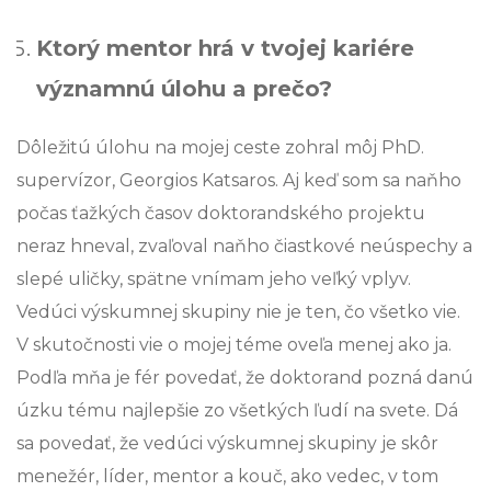
Ktorý mentor hrá v tvojej kariére
významnú úlohu a prečo?
Dôležitú úlohu na mojej ceste zohral môj PhD.
supervízor, Georgios Katsaros. Aj keď som sa naňho
počas ťažkých časov doktorandského projektu
neraz hneval, zvaľoval naňho čiastkové neúspechy a
slepé uličky, spätne vnímam jeho veľký vplyv.
Vedúci výskumnej skupiny nie je ten, čo všetko vie.
V skutočnosti vie o mojej téme oveľa menej ako ja.
Podľa mňa je fér povedať, že doktorand pozná danú
úzku tému najlepšie zo všetkých ľudí na svete. Dá
sa povedať, že vedúci výskumnej skupiny je skôr
menežér, líder, mentor a kouč, ako vedec, v tom