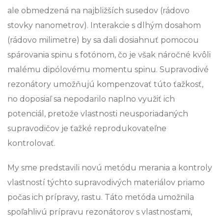
ale obmedzená na najbližších susedov (rádovo
stovky nanometrov). Interakcie s dlhým dosahom
(rádovo milimetre) by sa dali dosiahnuť pomocou
spárovania spinu s fotónom, čo je však náročné kvôli
malému dipólovému momentu spinu. Supravodivé
rezonátory umožňujú kompenzovať túto ťažkosť,
no doposiaľ sa nepodarilo naplno využiť ich
potenciál, pretože vlastnosti neusporiadaných
supravodičov je ťažké reprodukovateľne
kontrolovať.
My sme predstavili novú metódu merania a kontroly
vlastností týchto supravodivých materiálov priamo
počas ich prípravy, rastu. Táto metóda umožnila
spoľahlivú prípravu rezonátorov s vlastnosťami,