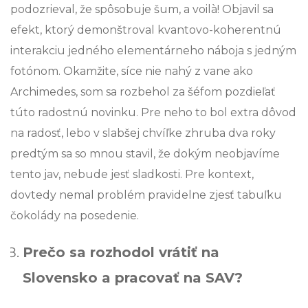
podozrieval, že spôsobuje šum, a voilà! Objavil sa
efekt, ktorý demonštroval kvantovo-koherentnú
interakciu jedného elementárneho náboja s jedným
fotónom. Okamžite, síce nie nahý z vane ako
Archimedes, som sa rozbehol za šéfom pozdieľať
túto radostnú novinku. Pre neho to bol extra dôvod
na radosť, lebo v slabšej chvíľke zhruba dva roky
predtým sa so mnou stavil, že dokým neobjavíme
tento jav, nebude jesť sladkosti. Pre kontext,
dovtedy nemal problém pravidelne zjesť tabuľku
čokolády na posedenie.
Prečo sa rozhodol vrátiť na
Slovensko a pracovať na SAV?