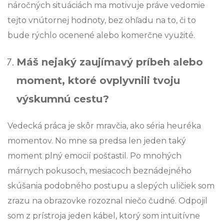
náročných situáciách ma motivuje práve vedomie
tejto vnútornej hodnoty, bez ohľadu na to, či to
bude rýchlo ocenené alebo komerčne využité.
Máš nejaký zaujímavý príbeh alebo
moment, ktoré ovplyvnili tvoju
výskumnú cestu?
Vedecká práca je skôr mravčia, ako séria heuréka
momentov. No mne sa predsa len jeden taký
moment plný emocií pošťastil. Po mnohých
márnych pokusoch, mesiacoch beznádejného
skúšania podobného postupu a slepých uličiek som
zrazu na obrazovke rozoznal niečo čudné. Odpojil
som z prístroja jeden kábel, ktorý som intuitívne