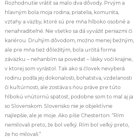
Rozhodnutie vrátiť sa malo dva dôvody. Prvým a
hlavným bola moja rodina, priatelia, komunita,
vzťahy a väzby, ktoré sú pre mňa hlboko osobné a
nenahraditeľné. Nie všetko sa dá vyvážiť peniazmi či
kariérou. Druhým dôvodom, možno menej bežným,
ale pre mňa tiež dôležitým, bola určitá forma
záväzku – nehanbím sa povedať – lásky voči krajine,
v ktorej som vyrástol. Tak ako si človek nevyberá
rodinu podľa jej dokonalosti, bohatstva, vzdelanosti
či kultúrnosti, ale zostáva s ňou práve pre túto
hlbokú vnútornú spätosť, podobne som to mal aj ja
so Slovenskom. Slovensko nie je objektívne
najlepšie, ale je moje. Ako píše Chesterton: “Rím
nemilovali preto, že bol veľký. Rím bol veľký preto,
že ho milovali.”