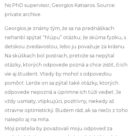
his PhD supervisor, Georgios Katsaros. Source:
private archive.
Georgios je známy tým, že sa na prednáškach
nehanbí spýtať “hlúpu” otázku; že skúma fyziku, s
detskou zvedavosťou, lebo ju považuje za krásnu.
Na skúškach bol postrach, pretože sa nepýtal
otázky, ktorých odpovede pozná a chce zistiť, či ich
vie aj študent. Vtedy by mohol s odpoveďou
pomôcť. Lenže on sa pýtal také otázky, ktorých
odpovede nepozná a úprimne ich túži vedieť. Je
vždy usmiaty, vtipkujúci, pozitívny, niekedy až
otravne optimistický. Budem rád, ak sa niečo z toho
nalepilo aj na mňa.
Moji priatelia by považovali moju odpoveď za