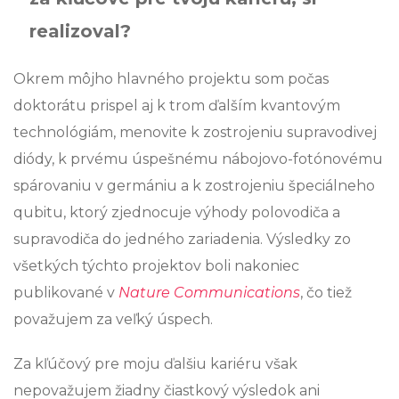
realizoval?
Okrem môjho hlavného projektu som počas
doktorátu prispel aj k trom ďalším kvantovým
technológiám, menovite k zostrojeniu supravodivej
diódy, k prvému úspešnému nábojovo-fotónovému
spárovaniu v germániu a k zostrojeniu špeciálneho
qubitu, ktorý zjednocuje výhody polovodiča a
supravodiča do jedného zariadenia. Výsledky zo
všetkých týchto projektov boli nakoniec
publikované v
Nature Communications
, čo tiež
považujem za veľký úspech.
Za kľúčový pre moju ďalšiu kariéru však
nepovažujem žiadny čiastkový výsledok ani