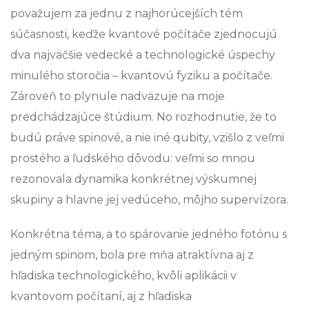
považujem za jednu z najhorúcejších tém
súčasnosti, keďže kvantové počítače zjednocujú
dva najväčšie vedecké a technologické úspechy
minulého storočia – kvantovú fyziku a počítače.
Zároveň to plynule nadväzuje na moje
predchádzajúce štúdium. No rozhodnutie, že to
budú práve spinové, a nie iné qubity, vzišlo z veľmi
prostého a ľudského dôvodu: veľmi so mnou
rezonovala dynamika konkrétnej výskumnej
skupiny a hlavne jej vedúceho, môjho supervízora.
Konkrétna téma, a to spárovanie jedného fotónu s
jedným spinom, bola pre mňa atraktívna aj z
hľadiska technologického, kvôli aplikácii v
kvantovom počítaní, aj z hľadiska