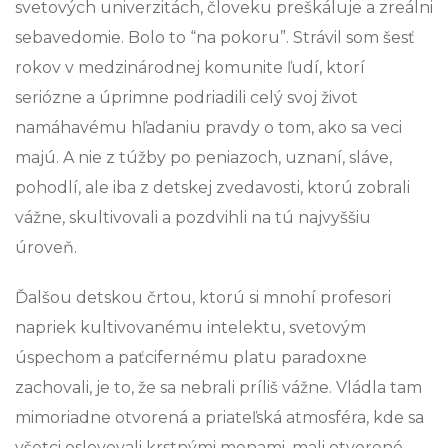
svetových univerzitách, človeku preškáluje a zreálni
sebavedomie. Bolo to “na pokoru”. Strávil som šesť
rokov v medzinárodnej komunite ľudí, ktorí
seriózne a úprimne podriadili celý svoj život
namáhavému hľadaniu pravdy o tom, ako sa veci
majú. A nie z túžby po peniazoch, uznaní, sláve,
pohodlí, ale iba z detskej zvedavosti, ktorú zobrali
vážne, skultivovali a pozdvihli na tú najvyššiu
úroveň.
Ďalšou detskou črtou, ktorú si mnohí profesori
napriek kultivovanému intelektu, svetovým
úspechom a paťcifernému platu paradoxne
zachovali, je to, že sa nebrali príliš vážne. Vládla tam
mimoriadne otvorená a priateľská atmosféra, kde sa
všetci oslovovali krstnými menami, mali otvorené