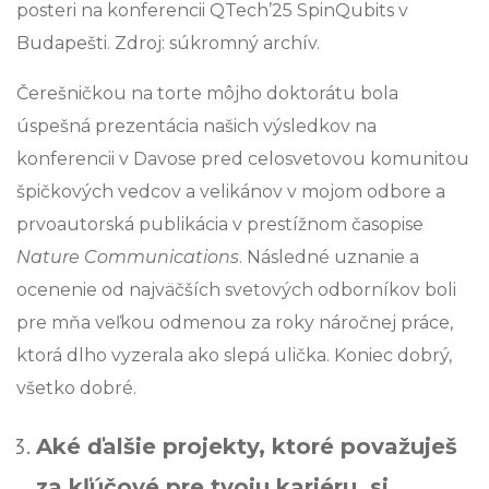
posteri na konferencii QTech’25 SpinQubits v
Budapešti. Zdroj: súkromný archív.
Čerešničkou na torte môjho doktorátu bola
úspešná prezentácia našich výsledkov na
konferencii v Davose pred celosvetovou komunitou
špičkových vedcov a velikánov v mojom odbore a
prvoautorská publikácia v prestížnom časopise
Nature Communications
. Následné uznanie a
ocenenie od najväčších svetových odborníkov boli
pre mňa veľkou odmenou za roky náročnej práce,
ktorá dlho vyzerala ako slepá ulička. Koniec dobrý,
všetko dobré.
Aké ďalšie projekty, ktoré považuješ
za kľúčové pre tvoju kariéru, si