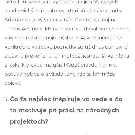
neúplnú, keby som vynechal mojich kľúčových
akademických mentorov, ktorí sú už dávno mŕtvi:
Aristoteles, prvý vedec a učiteľ vedcov, a najmä
Tomáš Akvinský, ktorých som študoval po večeroch,
zásadne rozšírili moje myslenie. Aj keď mnohé ich
konkrétne vedecké poznatky sú už dnes úsmevné
a dávno prekonané, ich metóda, jasnosť, šírka, hĺbka
a láska k pravde ma učia hľadať pravdu horlivo,
poctivo, vytrvalo a všade tam, kde sa len môže
objaviť.
Čo ťa najviac inšpiruje vo vede a čo
ťa motivuje pri práci na náročných
projektoch?