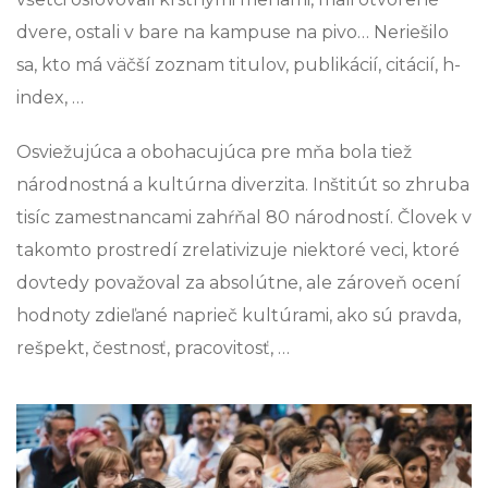
dvere, ostali v bare na kampuse na pivo… Neriešilo
sa, kto má väčší zoznam titulov, publikácií, citácií, h-
index, …
Osviežujúca a obohacujúca pre mňa bola tiež
národnostná a kultúrna diverzita. Inštitút so zhruba
tisíc zamestnancami zahŕňal 80 národností. Človek v
takomto prostredí zrelativizuje niektoré veci, ktoré
dovtedy považoval za absolútne, ale zároveň ocení
hodnoty zdieľané naprieč kultúrami, ako sú pravda,
rešpekt, čestnosť, pracovitosť, …