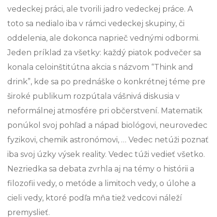
vedeckej práci, ale tvorili jadro vedeckej práce. A
toto sa nedialo iba v rámci vedeckej skupiny, či
oddelenia, ale dokonca naprieč vednými odbormi.
Jeden príklad za všetky: každý piatok podvečer sa
konala celoinštitútna akcia s názvom “Think and
drink”, kde sa po prednáške o konkrétnej téme pre
široké publikum rozpútala vášnivá diskusia v
neformálnej atmosfére pri občerstvení. Matematik
ponúkol svoj pohľad a nápad biológovi, neurovedec
fyzikovi, chemik astronómovi, … Vedec netúži poznať
iba svoj úzky výsek reality. Vedec túži vedieť všetko.
Nezriedka sa debata zvrhla aj na témy o histórii a
filozofii vedy, o metóde a limitoch vedy, o úlohe a
cieli vedy, ktoré podľa mňa tiež vedcovi náleží
premyslieť.