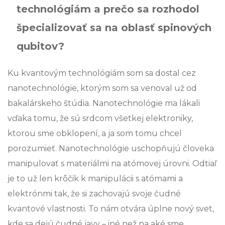
technológiám a prečo sa rozhodol
špecializovať sa na oblasť spinových
qubitov?
Ku kvantovým technológiám som sa dostal cez
nanotechnológie, ktorým som sa venoval už od
bakalárskeho štúdia. Nanotechnológie ma lákali
vďaka tomu, že sú srdcom všetkej elektroniky,
ktorou sme obklopení, a ja som tomu chcel
porozumieť. Nanotechnológie uschopňujú človeka
manipulovať s materiálmi na atómovej úrovni. Odtiaľ
je to už len krôčik k manipulácii s atómami a
elektrónmi tak, že si zachovajú svoje čudné
kvantové vlastnosti. To nám otvára úplne nový svet,
kde sa dejú čudné javy – iné než na aké sme