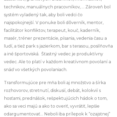
technikov, manuálnych pracovníkov, … Zároveň bol
systém vyladený tak, aby boli vedci čo
najspokojnejší. V ponuke boli dôverník, mentor,
facilitátor konfliktov, terapeut, kouč, kaderník,
masér, tréner prezentácie, písania, vedenia času a
ľudí, a tiež park s jazierkom, bar s terasou, posilňovňa
a iné športoviská. Šťastný vedec je produktívny
vedec. Ale to platí v každom kreatívnom povolaní a
snáď vo všetkých povolaniach.
Transformujúce pre mňa boli aj množstvo a šírka
rozhovorov, stretnutí, diskusií, debát, kolokvií s
hosťami, prednášok, rešpektujúcich hádok o tom,
ako sa veci majú a ako to overiť, vyvrátiť, lepšie
odargumentovať… Neboli iba prílepok k “ozajstnej”