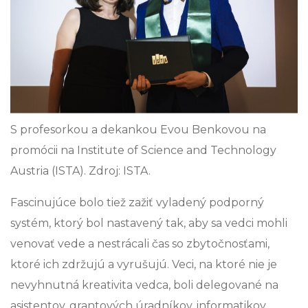
S profesorkou a dekankou Evou Benkovou na
promócii na Institute of Science and Technology
Austria (ISTA). Zdroj: ISTA.
Fascinujúce bolo tiež zažiť vyladený podporný
systém, ktorý bol nastavený tak, aby sa vedci mohli
venovať vede a nestrácali čas so zbytočnosťami,
ktoré ich zdržujú a vyrušujú. Veci, na ktoré nie je
nevyhnutná kreativita vedca, boli delegované na
asistentov, grantových úradníkov, informatikov,