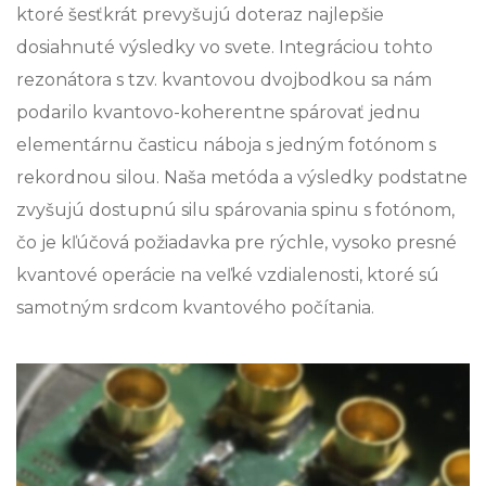
ktoré šesťkrát prevyšujú doteraz najlepšie
dosiahnuté výsledky vo svete. Integráciou tohto
rezonátora s tzv. kvantovou dvojbodkou sa nám
podarilo kvantovo-koherentne spárovať jednu
elementárnu časticu náboja s jedným fotónom s
rekordnou silou. Naša metóda a výsledky podstatne
zvyšujú dostupnú silu spárovania spinu s fotónom,
čo je kľúčová požiadavka pre rýchle, vysoko presné
kvantové operácie na veľké vzdialenosti, ktoré sú
samotným srdcom kvantového počítania.