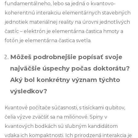
fundamentálneho, lebo sa jedná o kvantovo-
koherentnú interakciu elementárnych stavebných
jednotiek materiálnej reality na úrovni jednotlivých
častíc – elektrón je elementárna častica hmoty a
fotón je elementárna častica svetla.
Môžeš podrobnejšie popísať svoje
najväčšie úspechy počas doktorátu?
Aký bol konkrétny význam týchto
výsledkov?
Kvantové počítače súčasnosti, s tisíckami qubitov,
čelia výzve zväčšiť sa na miliónové. Spiny v
kvantových bodkách sú sľubným kandidátom
vďaka ich kompaktnosti. Ich prirodzená interakcia je