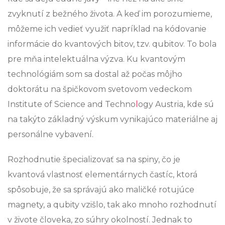
zvyknutí z bežného života. A keď im porozumieme,
môžeme ich vedieť využiť napríklad na kódovanie
informácie do kvantových bitov, tzv. qubitov. To bola
pre mňa intelektuálna výzva. Ku kvantovým
technológiám som sa dostal až počas môjho
doktorátu na špičkovom svetovom vedeckom
Institute of Science and Techno
l
ogy Austria, kde sú
na takýto základný výskum vynikajúco materiálne aj
personálne vybavení.
Rozhodnutie špecializovať sa na spiny, čo je
kvantová vlastnosť elementárnych častíc, ktorá
spôsobuje, že sa správajú ako maličké rotujúce
magnety, a qubity vzišlo, tak ako mnoho rozhodnutí
v živote človeka, zo súhry okolností. Jednak to