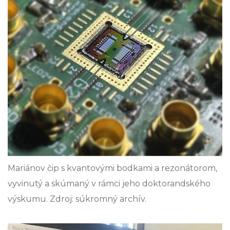
Mariánov čip s kvantovými bodkami a rezonátorom,
vyvinutý a skúmaný v rámci jeho doktorandského
výskumu. Zdroj: súkromný archív.