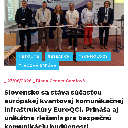
NETQUTE
RESEARCH
TECHNOLOGY
TLAČOVÁ SPRÁVA
_
23/06/2026
_
Diana Cencer Garafová
Slovensko sa stáva súčasťou
európskej kvantovej komunikačnej
infraštruktúry EuroQCI. Prináša aj
unikátne riešenia pre bezpečnú
komunikáciu budúcnosti