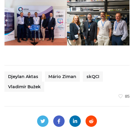
Djeylan Aktas
Mário Ziman
skQCI
Vladimír Bužek
85