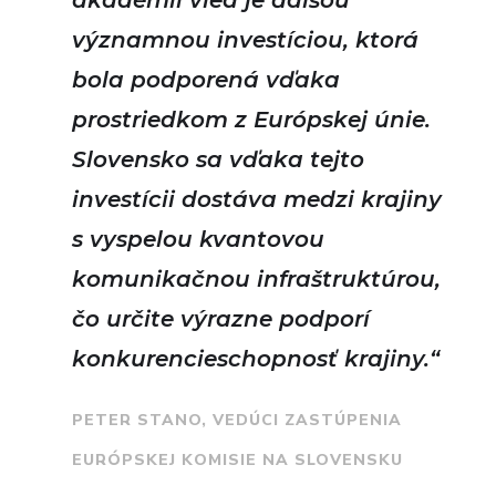
významnou investíciou, ktorá
bola podporená vďaka
prostriedkom z Európskej únie.
Slovensko sa vďaka tejto
investícii dostáva medzi krajiny
s vyspelou kvantovou
komunikačnou infraštruktúrou,
čo určite výrazne podporí
konkurencieschopnosť krajiny.“
PETER STANO, VEDÚCI ZASTÚPENIA
EURÓPSKEJ KOMISIE NA SLOVENSKU