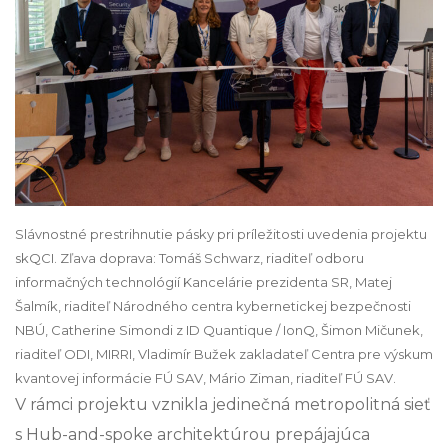
Slávnostné prestrihnutie pásky pri príležitosti uvedenia projektu
skQCI. Zľava doprava: Tomáš Schwarz, riaditeľ odboru
informačných technológií Kancelárie prezidenta SR, Matej
Šalmík, riaditeľ Národného centra kybernetickej bezpečnosti
NBÚ, Catherine Simondi z ID Quantique / IonQ, Šimon Mičunek,
riaditeľ ODI, MIRRI, Vladimír Bužek zakladateľ Centra pre výskum
kvantovej informácie FÚ SAV, Mário Ziman, riaditeľ FÚ SAV.
V rámci projektu vznikla jedinečná metropolitná sieť
s Hub-and-spoke architektúrou prepájajúca