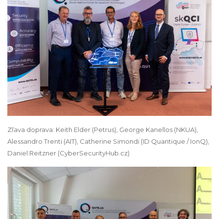
Zľava doprava: Keith Elder (Petrus), George Kanellos (NKUA),
Alessandro Trenti (AIT), Catherine Simondi (ID Quantique / IonQ),
Daniel Reitzner (CyberSecurityHub.cz)