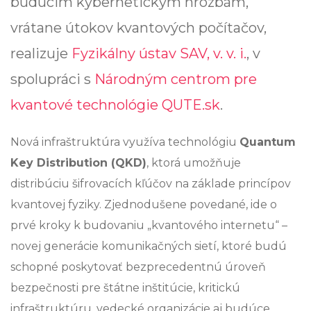
budúcim kybernetickým hrozbám,
vrátane útokov kvantových počítačov,
realizuje
Fyzikálny ústav SAV, v. v. i.
, v
spolupráci s
Národným centrom pre
kvantové technológie QUTE.sk
.
Nová infraštruktúra využíva technológiu
Quantum
Key Distribution (QKD)
, ktorá umožňuje
distribúciu šifrovacích kľúčov na základe princípov
kvantovej fyziky. Zjednodušene povedané, ide o
prvé kroky k budovaniu „kvantového internetu“ –
novej generácie komunikačných sietí, ktoré budú
schopné poskytovať bezprecedentnú úroveň
bezpečnosti pre štátne inštitúcie, kritickú
infraštruktúru, vedecké organizácie aj budúce