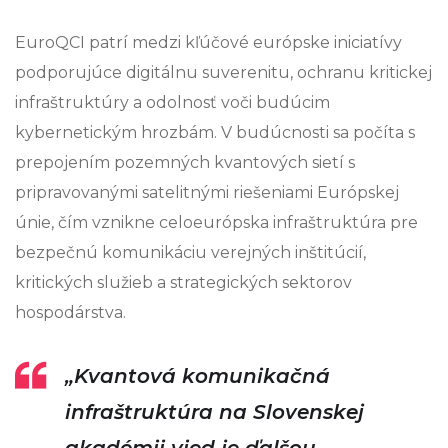
EuroQCI patrí medzi kľúčové európske iniciatívy
podporujúce digitálnu suverenitu, ochranu kritickej
infraštruktúry a odolnosť voči budúcim
kybernetickým hrozbám. V budúcnosti sa počíta s
prepojením pozemných kvantových sietí s
pripravovanými satelitnými riešeniami Európskej
únie, čím vznikne celoeurópska infraštruktúra pre
bezpečnú komunikáciu verejných inštitúcií,
kritických služieb a strategických sektorov
hospodárstva.
„Kvantová komunikačná
infraštruktúra na Slovenskej
akadémii vied je ďalšou