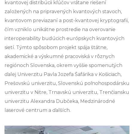
kvantovej distribúcii kľúčov vrátane riešení
založených na pripravených kvantových stavoch,
kvantovom previazaní a post-kvantovej kryptografii,
čím vzniklo unikátne prostredie na overovanie
interoperability budúcich európskych kvantových
sietí. Týmto spôsobom projekt spája štátne,
akademické a výskumné pracoviská v rôznych
regiónoch Slovenska, okrem vyššie spomenutých
ďalej Univerzitu Pavla Jozefa Šafárika v Košiciach,
Prešovskú univerzitu, Slovenskú poľnohospodársku
univerzitu v Nitre, Trnavskú univerzitu, Trenčiansku
univerzitu Alexandra Dubčeka, Medzinárodné
laserové centrum a ďalších.