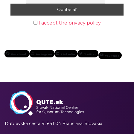
I accept the privacy policy
Facebook
Instagram
LinkedIn
Twitter
YouTube
Dúbravská cesta 9,
841 04 Bratislava, Slovakia