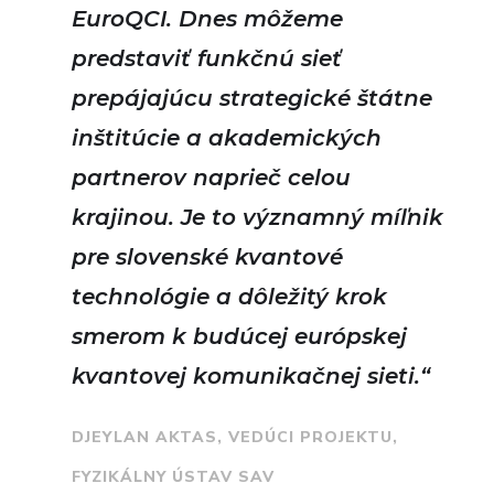
EuroQCI. Dnes môžeme
predstaviť funkčnú sieť
prepájajúcu strategické štátne
inštitúcie a akademických
partnerov naprieč celou
krajinou. Je to významný míľnik
pre slovenské kvantové
technológie a dôležitý krok
smerom k budúcej európskej
kvantovej komunikačnej sieti.“
DJEYLAN AKTAS, VEDÚCI PROJEKTU,
FYZIKÁLNY ÚSTAV SAV