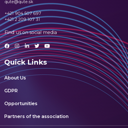
qute@qute.sk
+421 904 507 697
+421 2 209 107 31
Find us on social media
Quick Links
About Us
GDPR
Opportunities
Partners of the association