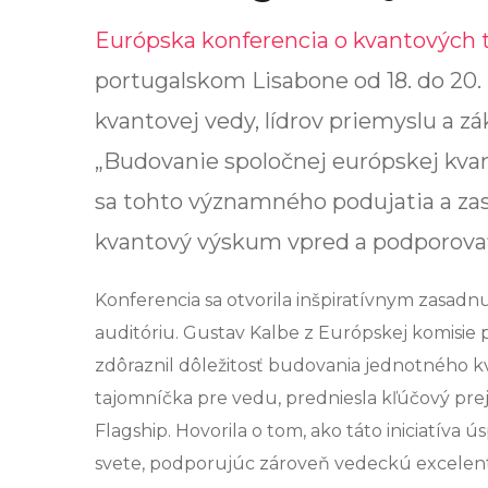
Európska konferencia o kvantových 
portugalskom Lisabone od 18. do 20.
kvantovej vedy, lídrov priemyslu a
„Budovanie spoločnej európskej kvan
sa tohto významného podujatia a za
kvantový výskum vpred a podporova
Konferencia sa otvorila inšpiratívnym zasadn
auditóriu. Gustav Kalbe z Európskej komisie p
zdôraznil dôležitosť budovania jednotného 
tajomníčka pre vedu, predniesla kľúčový pre
Flagship. Hovorila o tom, ako táto iniciatíva
svete, podporujúc zároveň vedeckú excelentn