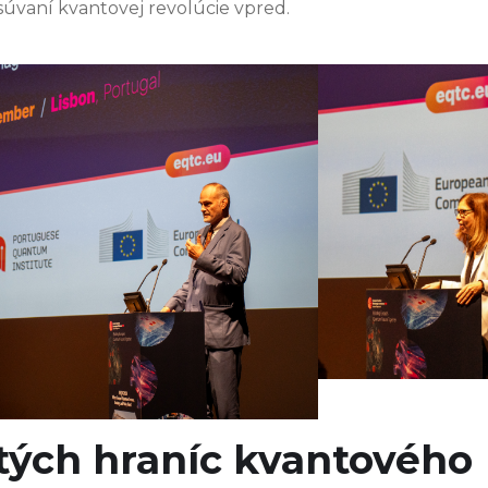
súvaní kvantovej revolúcie vpred.
ých hraníc kvantového