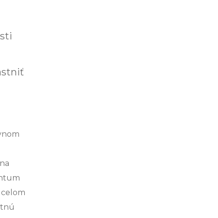
sti
stniť
avnom
tna
antum
o celom
utnú