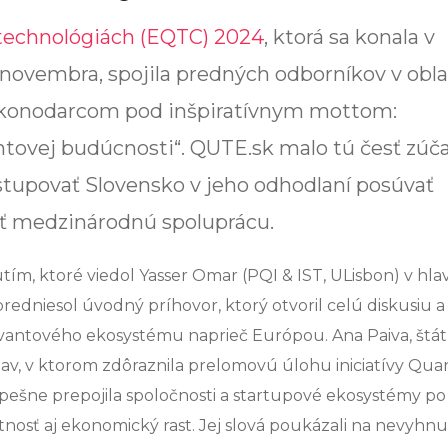
technológiách (EQTC) 2024
, ktorá sa konala v
 novembra, spojila predných odborníkov v obla
 zákonodarcom pod inšpiratívnym mottom:
tovej budúcnosti“. QUTE.sk malo tú česť zúča
stupovať Slovensko v jeho odhodlaní posúvať
ť medzinárodnú spoluprácu.
utím, ktoré viedol Yasser Omar (PQI & IST, ULisbon) v hl
redniesol úvodný príhovor, ktorý otvoril celú diskusiu a
kvantového ekosystému naprieč Európou. Ana Paiva, štá
jav, v ktorom zdôraznila prelomovú úlohu iniciatívy Qu
 úspešne prepojila spoločnosti a startupové ekosystémy p
osť aj ekonomický rast. Jej slová poukázali na nevyhn