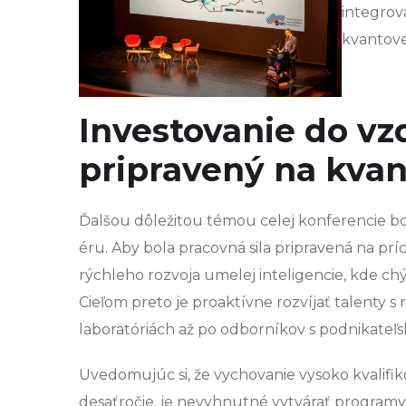
integrov
kvantove
Investovanie do vz
pripravený na kva
Ďalšou dôležitou témou celej konferencie b
éru. Aby bola pracovná sila pripravená na pr
rýchleho rozvoja umelej inteligencie, kde chý
Cieľom preto je proaktívne rozvíjať talenty 
laboratóriách až po odborníkov s podnikate
Uvedomujúc si, že vychovanie vysoko kvalif
desaťročie, je nevyhnutné vytvárať programy