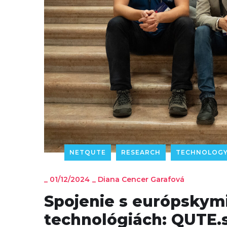
NETQUTE
RESEARCH
TECHNOLOG
_
01/12/2024
_
Diana Cencer Garafová
Spojenie s európskymi
technológiách: QUTE.