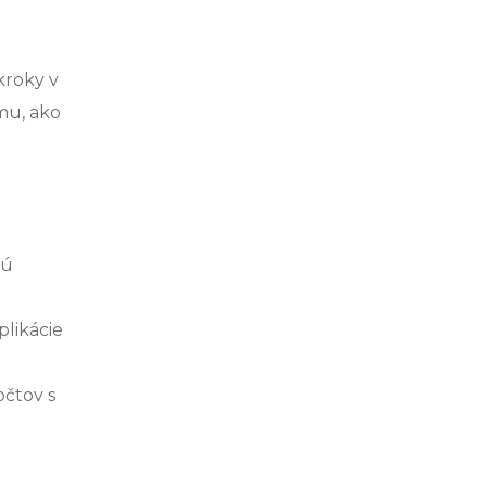
kroky v
mu, ako
jú
plikácie
očtov s