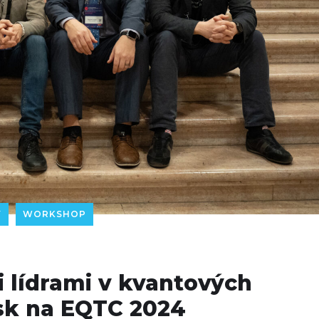
Y
WORKSHOP
 lídrami v kvantových
sk na EQTC 2024