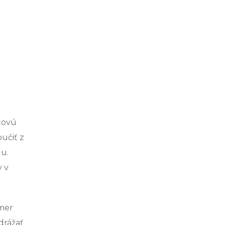
tovú
učiť z
lu.
v v
kmer
drážať