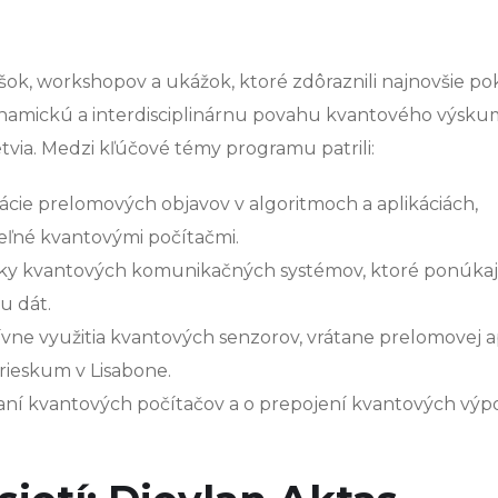
k, workshopov a ukážok, ktoré zdôraznili najnovšie po
namickú a interdisciplinárnu povahu kvantového výsku
etvia. Medzi kľúčové témy programu patrili:
ácie prelomových objavov v algoritmoch a aplikáciách,
teľné kvantovými počítačmi.
ážky kvantových komunikačných systémov, ktoré ponúka
u dát.
tívne využitia kvantových senzorov, vrátane prelomovej a
rieskum v Lisabone.
aní kvantových počítačov a o prepojení kvantových výp