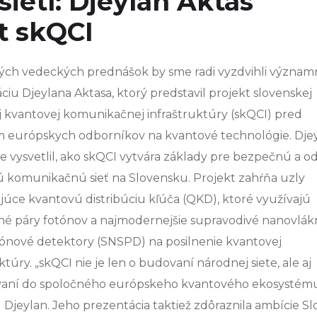
ietí: Djeylan Aktas
kt skQCI
ých vedeckých prednášok by sme radi vyzdvihli význa
ciu Djeylana Aktasa, ktorý predstavil projekt slovenskej
 kvantovej komunikačnej infraštruktúry (skQCI) pred
 európskych odborníkov na kvantové technológie. Dje
 vysvetlil, ako skQCI vytvára základy pre bezpečnú a o
 komunikačnú sieť na Slovensku. Projekt zahŕňa uzly
úce kvantovú distribúciu kľúča (QKD), ktoré využívajú
né páry fotónov a najmodernejšie supravodivé nanovlá
ónové detektory (SNSPD) na posilnenie kvantovej
ktúry. „skQCI nie je len o budovaní národnej siete, ale aj
evaní do spoločného európskeho kvantového ekosystému
l Djeylan. Jeho prezentácia taktiež zdôraznila ambície S