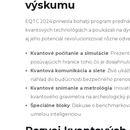
výskumu
EQTC 2024 priniesla bohatý program prednášo
kvantových technológiách a poukázali na dy
aj jeho potenciál revolucionizovať rôzne odv
Kvantové počítanie a simulácie
: Prezent
posúvajúcich hranice toho, čo je dosiahnu
Kvantová komunikácia a siete
: Živé uk
náhľad do budúcnosti bezpečného prenos
Kvantové snímanie a metrológia
: Inova
kvantového gravimetra na archeologický p
Špeciálne bloky
: Diskusie o benchmarkov
umelou inteligenciou.