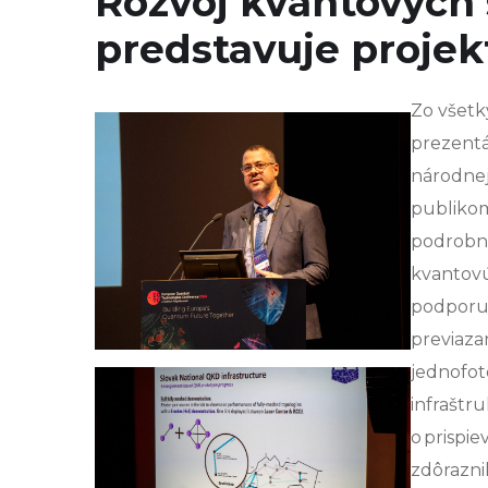
Rozvoj kvantových s
predstavuje proje
Zo všetk
prezentá
národnej
publikom
podrobne
kvantovú
podporuj
previaza
jednofot
infraštru
o prispi
zdôrazni