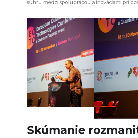
súhru medzi spoluprácou a inováciami pri po
Skúmanie rozmanit