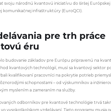
ať svoju národnú kvantovú iniciatívu do širšej Európskej
j komunikačnej infraštruktúry (EuroQCI).
delávania pre trh práce
ntovú éru
olo budovanie základov pre Európu pripravenú na kvan
íchod kvantových technológií, musí sa kvantový sektor po
bali kvalifikovaní pracovníci na pokrytie potrieb priemys
s rôznorodými schopnosťami – od výskumníkov a inžiniero
ľským myslením a zameraním na služby.
ikovaných odborníkov pre kvantové technológie trvá ta
 vo vysokoškolskom vzdelávaní. Tieto programy musia o