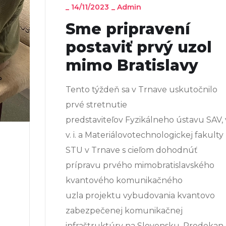
_
14/11/2023
_
Admin
Sme pripravení
postaviť prvý uzol
mimo Bratislavy
Tento týždeň sa v Trnave uskutočnilo
prvé stretnutie
predstaviteľov Fyzikálneho ústavu SAV, 
v. i. a Materiálovotechnologickej fakulty
STU v Trnave s cieľom dohodnúť
prípravu prvého mimobratislavského
kvantového komunikačného
uzla projektu vybudovania kvantovo
zabezpečenej komunikačnej
infraštruktúry na Slovensku. Prodekan