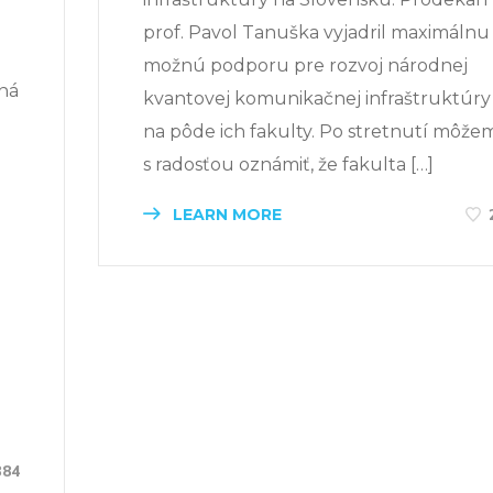
prof. Pavol Tanuška vyjadril maximálnu
možnú podporu pre rozvoj národnej
ná
kvantovej komunikačnej infraštruktúry
na pôde ich fakulty. Po stretnutí môže
s radosťou oznámiť, že fakulta […]
LEARN MORE
u
384