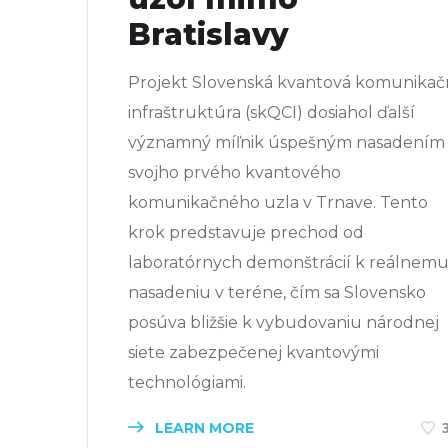
Bratislavy
Projekt Slovenská kvantová komunikač
infraštruktúra (skQCI) dosiahol ďalší
významný míľnik úspešným nasadením
svojho prvého kvantového
komunikačného uzla v Trnave. Tento
krok predstavuje prechod od
laboratórnych demonštrácií k reálnem
nasadeniu v teréne, čím sa Slovensko
posúva bližšie k vybudovaniu národnej
siete zabezpečenej kvantovými
technológiami.
LEARN MORE