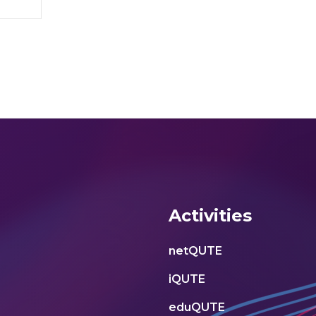
Activities
netQUTE
iQUTE
eduQUTE