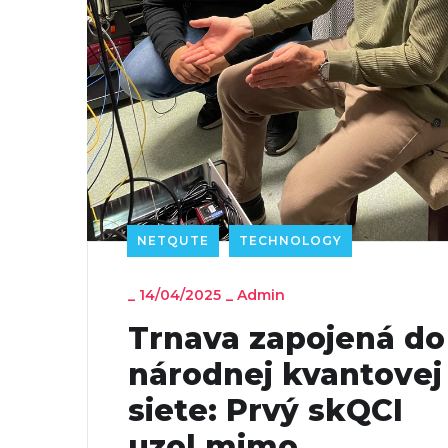
NETQUTE
TECHNOLOGY
_
14/04/2025
_
Admin
Trnava zapojená do
národnej kvantovej
siete: Prvý skQCI
uzol mimo