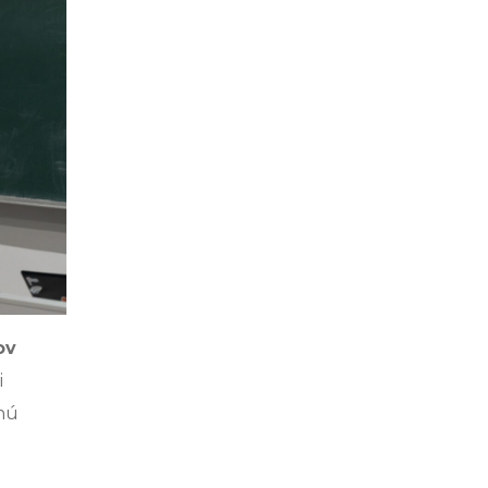
ov
i
enú