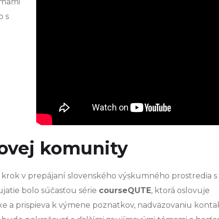
témami
o s
tovej komunity
ý krok v prepájaní slovenského výskumného prostredia s
tie bolo súčasťou série
courseQUTE
, ktorá oslovuje
xe a prispieva k výmene poznatkov, nadväzovaniu konta