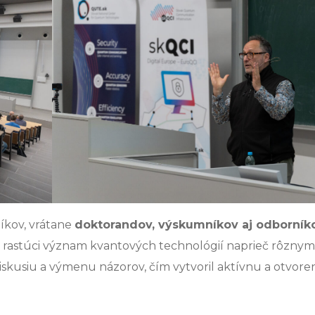
íkov, vrátane
doktorandov, výskumníkov aj odborník
a rastúci význam kvantových technológií naprieč rôznym
iskusiu a výmenu názorov, čím vytvoril aktívnu a otvor