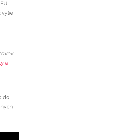
 FÚ
ž vyše
tavov
ky a
a
o do
álnych