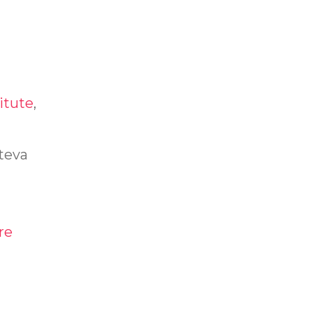
itute
,
števa
re