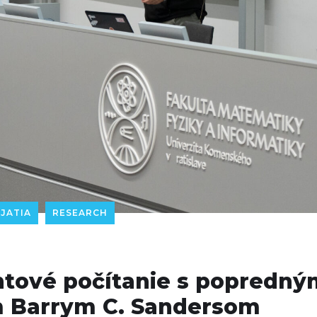
JATIA
RESEARCH
antové počítanie s popredn
 Barrym C. Sandersom