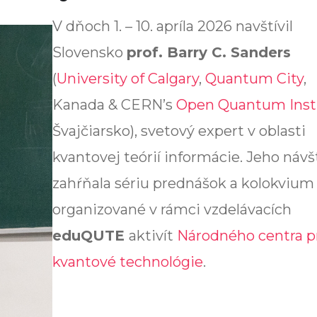
V dňoch 1. – 10. apríla 2026 navštívil
Slovensko
prof. Barry C. Sanders
(
University of Calgary
,
Quantum City
,
Kanada & CERN’s
Open Quantum Inst
Švajčiarsko), svetový expert v oblasti
kvantovej teórií informácie. Jeho náv
zahŕňala sériu prednášok a kolokvium
organizované v rámci vzdelávacích
eduQUTE
aktivít
Národného centra p
kvantové technológie
.