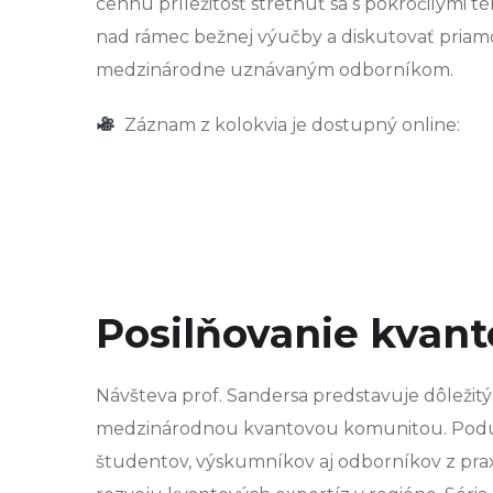
cennú príležitosť stretnúť sa s pokročilými 
nad rámec bežnej výučby a diskutovať priam
medzinárodne uznávaným odborníkom.
Záznam z kolokvia je dostupný online:
Posilňovanie kvan
Návšteva prof. Sandersa predstavuje dôležit
medzinárodnou kvantovou komunitou. Poduja
študentov, výskumníkov aj odborníkov z pra