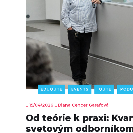
EDUQUTE
EVENTS
IQUTE
PODU
_
15/04/2026
_
Diana Cencer Garafová
Od teórie k praxi: Kv
svetovým odborníkom