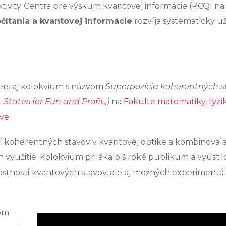
tivity
Centra pre výskum kvantovej informácie (RCQI na
čítania a kvantovej informácie
rozvíja systematicky u
ders aj kolokvium s názvom
Superpozícia koherentných s
States for Fun and Profit
„)
na
Fakulte matematiky, fyzi
ave
.
í koherentných stavov v kvantovej optike a kombinoval
h využitie. Kolokvium prilákalo široké publikum a vyústil
vlastností kvantových stavov, ale aj možných experiment
om