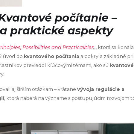
Kvantové počítanie –
 a praktické aspekty
iples, Possibilities and Practicalities
„
, ktorá sa konal
ký úvod do
kvantového počítania
a pokryla základné pri
 účastníkov previedol kľúčovými témami, ako sú
kvantové 
y.
ali aj širším otázkam – vrátane
vývoja regulácie a
ií
, ktorá naberá na význame s postupujúcim rozvojom t