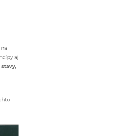
a na
ncípy aj
stavy,
ohto