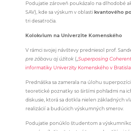
Podujatie zároveň poukázalo na dlhodobé ak
SAV), kde sa výskum v oblasti
kvantového po
tri desaťročia.
Kolokvium na Univerzite Komenského
V rámci svojej návštevy predniesol prof. San
pre zábavu aj úžitok
(„
Superposing Coherent 
informatiky Univerzity Komenského v Bratisl
Prednáška sa zamerala na úlohu superpozíci
teoretické poznatky so širšími pohľadmi na ic
diskusie, ktorá sa dotkla nielen základných 
realizácií a budúcich výskumných smerov.
Podujatie ponúklo študentom a výskumník